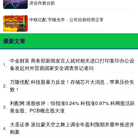
济合作新台阶
中联亿配 宇瞳光学：公司目前经营正常
最新文章
中金财富 商务部新闻发言人就对相关进口打印复印办公设
1、
备发起对外贸易国家安全调查答记者问
万隆优配 科技股暴力反攻！存储芯片大消息，苹果压价失
2、
败！
利配网 港股收评：恒指涨0.24% 科指涨0.97% 科网股活跃
3、
黄金股、PCB概念股大涨
大圣证券 派拉蒙天空之舞上调全年盈利预期并重申推进并
4、
购案