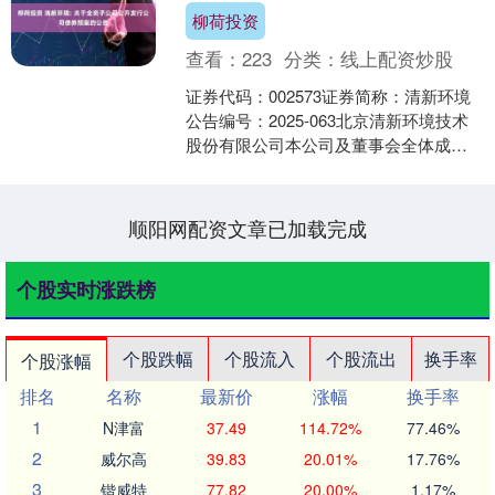
柳荷投资
查看：
223
分类：
线上配资炒股
证券代码：002573证券简称：清新环境
公告编号：2025-063北京清新环境技术
股份有限公司本公司及董事会全体成员
保证信息披露内容的真实、准确、完
整，没有虚假....
顺阳网配资文章已加载完成
个股实时涨跌榜
个股跌幅
个股流入
个股流出
换手率
个股涨幅
排名
名称
最新价
涨幅
换手率
1
N津富
37.49
114.72%
77.46%
2
威尔高
39.83
20.01%
17.76%
3
锴威特
77.82
20.00%
1.17%