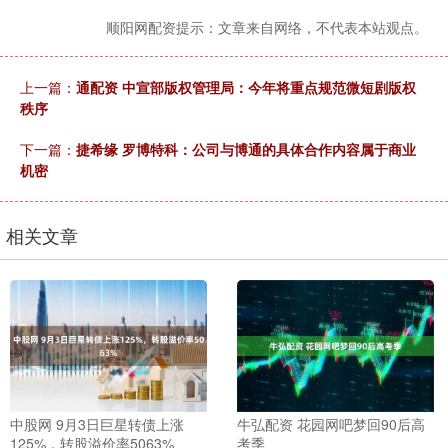
顺阳网配资提示：文章来自网络，不代表本站观点。
上一篇：
通配资 中宣部版权管理局：今年将重点规范微短剧版权
秩序
下一篇：
捷希缘 罗博特科：公司与博通的具体合作内容属于商业
机密
相关文章
中股网 9月3日巨星转债上涨
牛弘配资 花园网吧梦回90后高
125%，转股溢价率5063%
考季