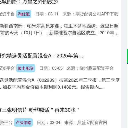
花城的路：万里之外的故乡
配资平台
日期：03-11
来源：期货配资公司APP下载
淘优配
新疆西南部，帕米尔高原东麓，塔里木盆地西缘。这里日照
前的今天（10月1日），新疆维吾尔自治区成立。2010年，
银丰配资 融通通乾研究精选灵活配置混合A：2025年第三季度利润420355万元 净值增长率139%
配资平台
日期：03-05
来源：柳州股票配资平台
银丰配资
选灵活配置混合A（002989）披露2025年三季报，第三季度
元，加权平均基金份额本期利润0.1432元。报告期内....
节三张明信片 粉丝喊话＂再来30张＂
资平台
日期：03-04
来源：鼎盛宝配资官网
卢深策略