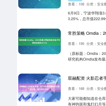
查看：
108
分类：
安全
6月9日，宁波华翔涨3.
3.25%，总市值222
查看：
195
分类：
安全
（原标题：Omdia：2
研究机构Omdia发布最
查看：
168
分类：
安全
深证成指
14144.20
.15
1.47%
258.49
1
大家可能都知道在仓库
有神驹斑和鬼灯幻月等