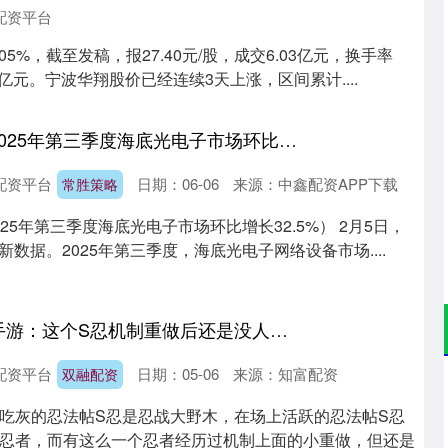
配资平台
05%，截至发稿，报27.40元/股，成交6.03亿元，换手率
.99亿元。宁波华翔股价已经连续3天上涨，区间累计....
常胜策略 Omdia：2025年第三季度海底光电子市场环比增长32.5%
配资平台
日期：06-06
来源：中鑫配资APP下载
常胜策略
025年第三季度海底光电子市场环比增长32.5%） 2月5日，
新数据。2025年第三季度，海底光电子网络设备市场....
双融配资 火影忍者手游：这个S忍机制重做后还是没人玩，但不改又不行！
配资平台
日期：05-06
来源：知富配资
双融配资
沪深300
4658.15
.86%
57.22
1.24%
吃灰的忍法帖S忍是忍战大野木，在场上活跃的忍法帖S忍
忍者，而有这么一个忍者经历过机制上面的小重做，但还是