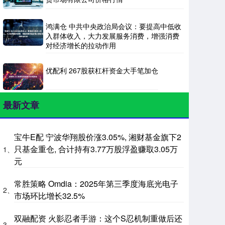
鸿满仓 中共中央政治局会议：要提高中低收
入群体收入，大力发展服务消费，增强消费
对经济增长的拉动作用
优配利 267股获杠杆资金大手笔加仓
最新文章
宝牛E配 宁波华翔股价涨3.05%, 湘财基金旗下2
只基金重仓, 合计持有3.77万股浮盈赚取3.05万
1、
元
常胜策略 Omdia：2025年第三季度海底光电子
2、
市场环比增长32.5%
双融配资 火影忍者手游：这个S忍机制重做后还
3、