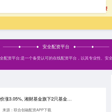
首页
顺阳网配资
安全配资平台
安全配资平台:是一个备受认可的在线配资平台，以其专业性、安
宝牛E配 宁波华翔股价涨3.05%, 湘财基金旗下2只基金重仓, 合计持有3.77万股浮盈赚取3.05万元
来源：联合创融配资APP下载