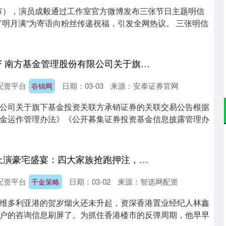
元宵节），演员成毅通过工作室官方微博发布三张节日主题明信
宵明月满”为寄语向粉丝传递祝福，引发全网热议。 三张明信
谷锦网 高铁基金LOF 南方基金管理股份有限公司关于旗下基金投资关联方承销证券的关联交易公告
配资平台
日期：03-03
来源：安泰证券官网
谷锦网
公司关于旗下基金投资关联方承销证券的关联交易公告根据
金运作管理办法》《公开募集证券投资基金信息披露管理办
千金策略 香港楼市上演豪宅盛宴：四大家族抢跑押注，施永青预言楼价将涨近20%
配资平台
日期：03-02
来源：智选网配资
千金策略
维多利亚港的贺岁烟火还未升起，资深香港置业经纪人林鑫
户的咨询信息刷屏了。为抓住香港楼市的反弹周期，他早早