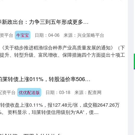
牛宝宝 稻渔综合种养新政出台：力争三到五年形成更多联农带农共富典型
资平台
日期：04-06
来源：兴业策略平台
牛宝宝
《关于稳步推进稻渔综合种养产业高质量发展的通知》（下
提升、转型升级、富民增收、保障措施四个方面提出十项工
优优配送版 9月3日珀莱转债上涨011%，转股溢价率5066%
配资平台
日期：03-18
来源：配查网
优优配送版
债收盘上涨0.11%，报127.48元/张，成交额2647.26万
%。 资料显示，珀莱转债信用级别为“AA”，债....