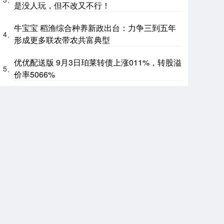
是没人玩，但不改又不行！
牛宝宝 稻渔综合种养新政出台：力争三到五年
4、
形成更多联农带农共富典型
优优配送版 9月3日珀莱转债上涨011%，转股溢
5、
价率5066%