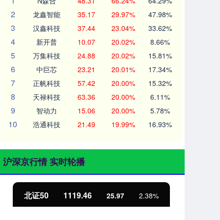
1
N森合
48.31
66.24%
64.29%
2
龙鑫智能
35.17
29.97%
47.98%
3
汉鑫科技
37.44
23.04%
33.62%
4
新开普
10.07
20.02%
8.66%
5
万集科技
24.88
20.02%
15.81%
6
中巨芯
23.21
20.01%
17.34%
7
正帆科技
57.42
20.00%
15.32%
8
天禄科技
63.36
20.00%
6.11%
9
智动力
15.06
20.00%
5.78%
10
浩通科技
21.49
19.99%
16.93%
沪深京行情 实时轮播
北证50
1119.46
创
25.97
2.38%