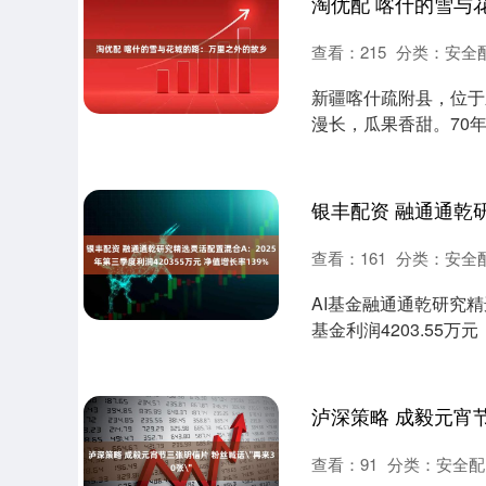
淘优配 喀什的雪与
查看：
215
分类：
安全
新疆喀什疏附县，位于
漫长，瓜果香甜。70年
广东与新....
查看：
161
分类：
安全
AI基金融通通乾研究精
基金利润4203.55万
泸深策略 成毅元宵
查看：
91
分类：
安全配