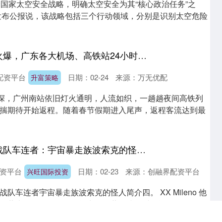
个国家太空安全战略，明确太空安全为其“核心政治任务”之
发布公报说，该战略包括三个行动领域，分别是识别太空危险
升富策略 返程客流火爆，广东各大机场、高铁站24小时火热营业中！
配资平台
日期：02-24
来源：万无优配
升富策略
渐深，广州南站依旧灯火通明，人流如织，一趟趟夜间高铁列
揣期待开始返程。随着春节假期进入尾声，返程客流达到最
兴旺国际投资 激走战队车连者：宇宙暴走族波索克的怪人简介四
资平台
日期：02-23
来源：创融界配资平台
兴旺国际投资
队车连者宇宙暴走族波索克的怪人简介四。 XX Mileno 他
披萨大军，他们有很多能力，披萨在接触时可能会爆炸，可