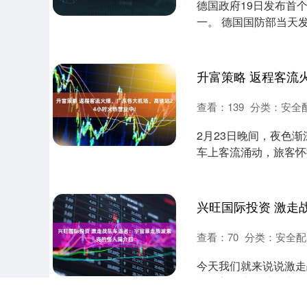
德国政府19日发布首
一。 德国国防部当天
和威胁、促进....
查看：
139
分类：
安全
2月23日晚间，夜色
车上客流涌动，旅客怀
高峰，各大高铁....
查看：
70
分类：
安全配
今天我们就来说说激走战
指挥着一支有感知力的
以通....