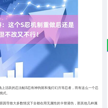
沪深300
4651.31
.24%
-6.85
-0.15%
场上活跃的忍法帖S忍有神驹斑和鬼灯幻月等忍者，而有这么一个忍
桃式。
原因导致大多数情况下全都在用无属性的卡替灌伤，那其他几种属