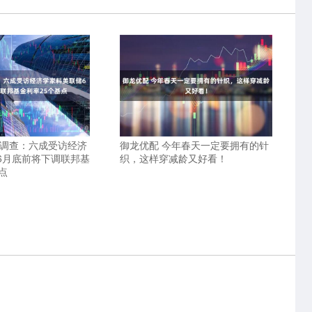
透调查：六成受访经济
御龙优配 今年春天一定要拥有的针
6月底前将下调联邦基
织，这样穿减龄又好看！
点