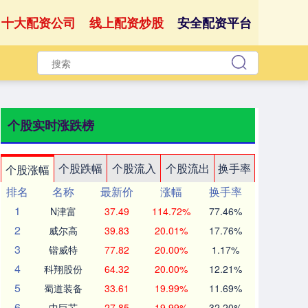
十大配资公司
线上配资炒股
安全配资平台
个股实时涨跌榜
个股跌幅
个股流入
个股流出
换手率
个股涨幅
排名
名称
最新价
涨幅
换手率
1
N津富
37.49
114.72%
77.46%
2
威尔高
39.83
20.01%
17.76%
3
锴威特
77.82
20.00%
1.17%
4
科翔股份
64.32
20.00%
12.21%
5
蜀道装备
33.61
19.99%
11.69%
6
中巨芯
27.85
19.99%
32.20%