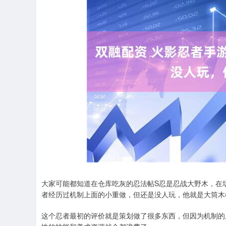
深证成指
14110.12
.92
0.57%
-34.08
-0
大家可能都知道在仓库吃灰的忍法帖S忍是忍战大野木，在
者经历过机制上面的小重做，但还是没人玩，他就是大筒木
这个忍者最初的评价就是策划做了很多东西，但因为机制的