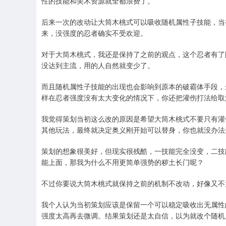
性的技能和美术资源就全都浪费了。
后来一次的改动让大筒木桃式可以吸收随机属性子技能，当
来，没强度的忍者确实不受欢迎。
对于大筒木桃式，我还是保持了之前的观点，这个忍者有了
没达到主流，用的人自然就变少了。
而且随机属性子技能的出现也会影响到原本的破霸体手段，
样在忍者强度没有太大变化的情况下，你还把灌伤打法给取
我觉得策划当初这么改的原因是希望大筒木桃式不要只有灌
其他玩法，最终就决定奥义刚开始可以替身，你也就没办法
策划的想象很美好，但现实很残酷，一技能完全没变，二技
能上面，那我为什么不用更简单强势的秽土长门呢？
不过你要说大筒木桃式就保持之前的机制不改动，好像又不
我个人认为当初策划应该是保留一个可以稳定吸收出无属性
强度太高再去微调。结果策划还是太自信，以为就改个随机