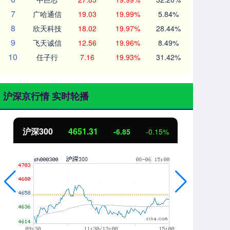
7
广哈通信
19.03
19.99%
5.84%
8
欣天科技
18.02
19.97%
28.44%
9
飞天诚信
12.56
19.96%
8.49%
10
任子行
7.16
19.93%
31.42%
沪深京行情 实时轮播
北证50
1122.88
创
3.42
0.30%