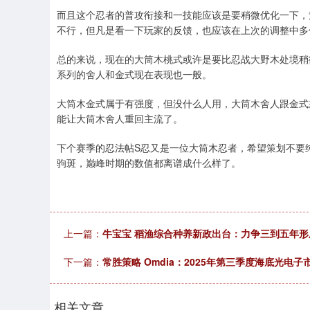
而且这个忍者的普攻衔接和一技能应该是要稍微优化一下，
不行，但凡是看一下玩家的反馈，也应该在上次的调整中多
总的来说，现在的大筒木桃式或许是要比忍战大野木处境稍
系列的舍人和金式现在表现也一般。
大筒木金式属于有强度，但没什么人用，大筒木舍人跟金式
能让大筒木舍人重回主流了。
下个赛季的忍法帖S忍又是一位大筒木忍者，希望策划不要
驹斑，巅峰时期的数值都离谱成什么样了。
上一篇：
牛宝宝 稻渔综合种养新政出台：力争三到五年
下一篇：
常胜策略 Omdia：2025年第三季度海底光电子市
相关文章