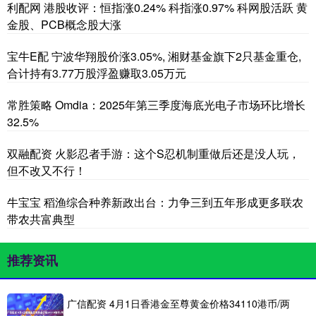
利配网 港股收评：恒指涨0.24% 科指涨0.97% 科网股活跃 黄
金股、PCB概念股大涨
宝牛E配 宁波华翔股价涨3.05%, 湘财基金旗下2只基金重仓,
合计持有3.77万股浮盈赚取3.05万元
常胜策略 Omdia：2025年第三季度海底光电子市场环比增长
32.5%
双融配资 火影忍者手游：这个S忍机制重做后还是没人玩，
但不改又不行！
牛宝宝 稻渔综合种养新政出台：力争三到五年形成更多联农
带农共富典型
推荐资讯
广信配资 4月1日香港金至尊黄金价格34110港币/两