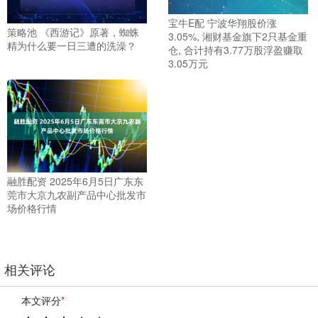
宝牛E配 宁波华翔股价涨
策略池 《西游记》原著，蜘蛛
3.05%, 湘财基金旗下2只基金重
精为什么要一日三遭的洗澡？
仓, 合计持有3.77万股浮盈赚取
3.05万元
融胜配资 2025年6月5日广东东
莞市大京九农副产品中心批发市
场价格行情
相关评论
本文评分
*