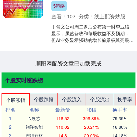
5策略
查看：
102
分类：
线上配资炒股
甲骨文公司周二盘后公布第一财季业绩
显示，虽然营收和每股收益不及预期，
但AI业务显示强劲的增长前景极其亮眼，
该公司与OpenAI签下的一笔巨额交易让
订单额出现大幅....
顺阳网配资文章已加载完成
个股实时涨跌榜
个股跌幅
个股流入
个股流出
换手率
个股涨幅
排名
名称
最新价
涨幅
换手率
1
N展芯
116.52
396.89%
79.39%
2
锐翔智能
110.02
20.21%
16.80%
3
志特新材
14.8
20.03%
14.18%