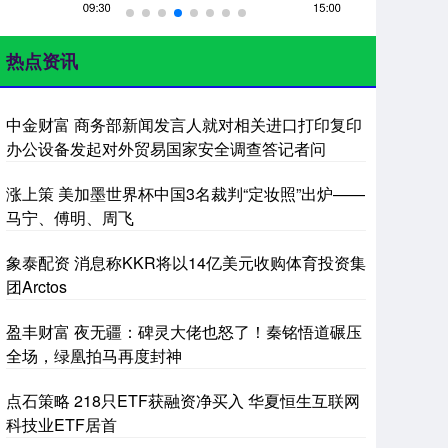
热点资讯
中金财富 商务部新闻发言人就对相关进口打印复印
办公设备发起对外贸易国家安全调查答记者问
涨上策 美加墨世界杯中国3名裁判“定妆照”出炉——
马宁、傅明、周飞
象泰配资 消息称KKR将以14亿美元收购体育投资集
团Arctos
盈丰财富 夜无疆：碑灵大佬也怒了！秦铭悟道碾压
全场，绿凰拍马再度封神
点石策略 218只ETF获融资净买入 华夏恒生互联网
科技业ETF居首