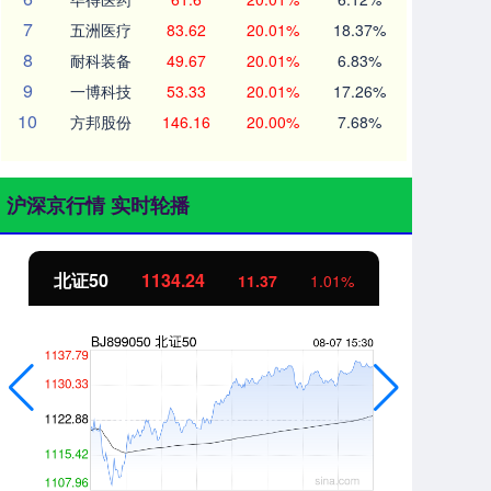
7
五洲医疗
83.62
20.01%
18.37%
8
耐科装备
49.67
20.01%
6.83%
9
一博科技
53.33
20.01%
17.26%
10
方邦股份
146.16
20.00%
7.68%
沪深京行情 实时轮播
北证50
1134.24
创
11.37
1.01%