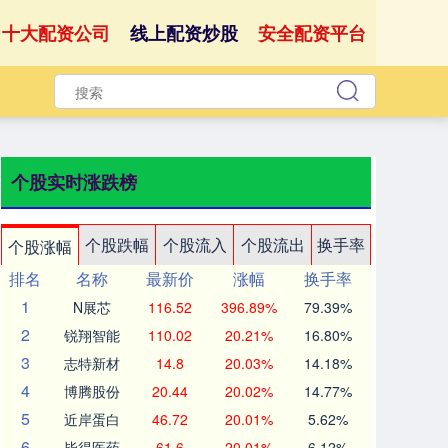
十大配资公司
线上配资炒股
安全配资平台
个股实时涨跌榜
个股跌幅
个股流入
个股流出
换手率
个股涨幅
排名
名称
最新价
涨幅
换手率
1
N展芯
116.52
396.89%
79.39%
2
锐翔智能
110.02
20.21%
16.80%
3
志特新材
14.8
20.03%
14.18%
4
博腾股份
20.44
20.02%
14.77%
5
近岸蛋白
46.72
20.01%
5.62%
6
毕得医药
61.6
20.01%
6.12%