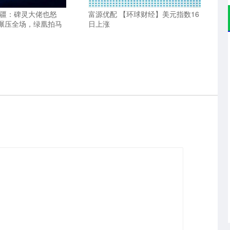
无疆：碑灵大佬也怒
富源优配 【环球财经】美元指数16
碾压全场，绿凰拍马
日上涨