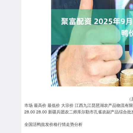
深证成指
14311.01
.68
1.02%
200.89
1
（
市场 最高价 最低价 大宗价 江西九江琵琶湖农产品物流有限公司 1
28.00 28.00 新疆兵团农二师库尔勒市孔雀农副产品综合批发市场 2
全国活鸭批发价格行情走势分析