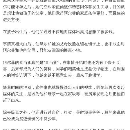
原来这件事从一开始就是仙黛尔和她的父母设计的诡计，在得知仙黛
尔可能怀孕之后，她们立即唆使仙黛尔诱惑阿尔菲发生关系，目的就
是想让他做孩子的父亲，她们觉得阿尔菲的家庭条件更好，而且住的
进更方便。
在孩子出生后，他们又通过不停地向媒体出卖消息赚了很多钱。
事情真相大白后，仙黛尔和她的父母没脸在留在镇子上，更不敢面对
阿尔菲和他的父母，只能灰溜溜的搬离小镇。
阿尔菲的喜当爹真的是“喜当爹”，在事情开始时他还为有了孩子欣
喜，后来却成为人们的笑料，同学们嘲笑他是接盘侠绿帽王，在周围
人的嘲笑讥讽下，他越来越不愿意出去，后来干脆辍学。
随着时间的消逝，这件事也就慢慢淡出人们的视线，阿尔菲再次引起
媒体的关注，是因为他和母亲一起在家吸毒，被房东发现之后把他们
赶了出来。
除去吸毒之外，他还进行过盗窃，打架，寻衅滋事等等，总的来说他
已经成为劣迹斑斑的不良少年。