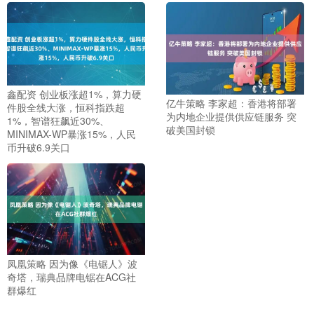
鑫配资 创业板涨超1%，算力硬
亿牛策略 李家超：香港将部署
件股全线大涨，恒科指跌超
为内地企业提供供应链服务 突
1%，智谱狂飙近30%、
破美国封锁
MINIMAX-WP暴涨15%，人民
币升破6.9关口
凤凰策略 因为像《电锯人》波
奇塔，瑞典品牌电锯在ACG社
群爆红