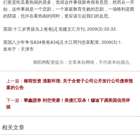
们更是吃瓜看热闹的居多，觉得这件事很新奇很有意思，然而从一开
始，这件事就是一个悲剧，一个家庭教育失败的悲剧，一场唯利是图
的阴谋，也许在看热闹的同时，更应该引起我们的反思。
英国:十三岁男孩当上爸爸[J].党建文汇月刊, 2009(3):33-33.
英国八少年争当&34爸爸&34[J].大江周刊垒富配资, 2009(3):1.
发布于：天津市
顺阳网配资提示：文章来自网络，不代表本站观点。
上一篇：
柳荷投资 清新环境: 关于全资子公司公开发行公司债券预
案的公告
下一篇：
華鑫證券 利空突袭！美债汇双杀！穆迪下调美国信用评
级
相关文章