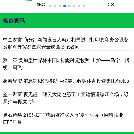
热点资讯
中金财富 商务部新闻发言人就对相关进口打印复印办公设备
发起对外贸易国家安全调查答记者问
涨上策 美加墨世界杯中国3名裁判“定妆照”出炉——马宁、傅
明、周飞
象泰配资 消息称KKR将以14亿美元收购体育投资集团Arctos
盈丰财富 夜无疆：碑灵大佬也怒了！秦铭悟道碾压全场，绿
凰拍马再度封神
点石策略 218只ETF获融资净买入 华夏恒生互联网科技业
ETF居首