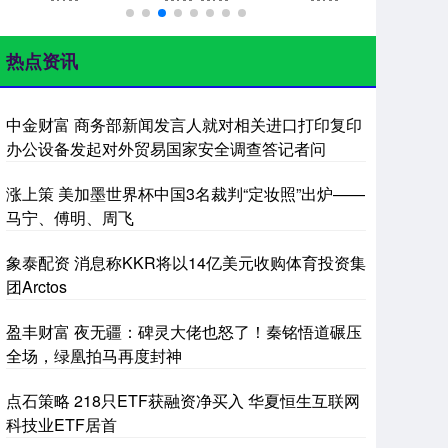
热点资讯
中金财富 商务部新闻发言人就对相关进口打印复印
办公设备发起对外贸易国家安全调查答记者问
涨上策 美加墨世界杯中国3名裁判“定妆照”出炉——
马宁、傅明、周飞
象泰配资 消息称KKR将以14亿美元收购体育投资集
团Arctos
盈丰财富 夜无疆：碑灵大佬也怒了！秦铭悟道碾压
全场，绿凰拍马再度封神
点石策略 218只ETF获融资净买入 华夏恒生互联网
科技业ETF居首