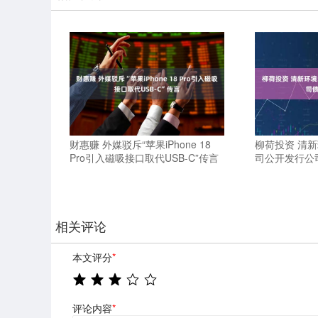
财惠赚 外媒驳斥“苹果iPhone 18
柳荷投资 清新
Pro引入磁吸接口取代USB-C”传言
司公开发行公
相关评论
本文评分
*
评论内容
*