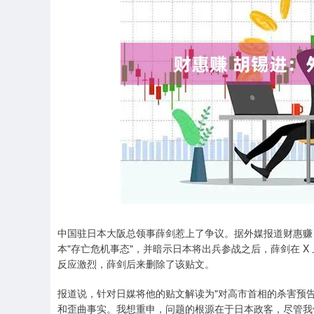
上证指数
3940.04
.40
2.13%
39.68
1.
中国驻日本大阪总领事薛剑惹上了争议。据外媒报道财惠赚
本"存亡危机事态"，并暗示日本将出兵参战之后，薛剑在 X
反应激烈，薛剑后来删除了该贴文。
报道说，针对日媒将他的贴文解读为"对高市首相的杀害预告
和歪曲事实。我想重申，问题的根源在于日本政客，尽管我