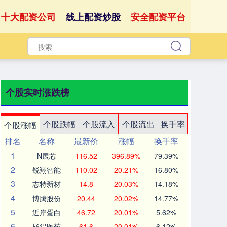
十大配资公司
线上配资炒股
安全配资平台
个股实时涨跌榜
个股跌幅
个股流入
个股流出
换手率
个股涨幅
排名
名称
最新价
涨幅
换手率
1
N展芯
116.52
396.89%
79.39%
2
锐翔智能
110.02
20.21%
16.80%
3
志特新材
14.8
20.03%
14.18%
4
博腾股份
20.44
20.02%
14.77%
5
近岸蛋白
46.72
20.01%
5.62%
6
毕得医药
61.6
20.01%
6.12%