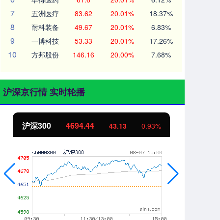
7
五洲医疗
83.62
20.01%
18.37%
8
耐科装备
49.67
20.01%
6.83%
9
一博科技
53.33
20.01%
17.26%
10
方邦股份
146.16
20.00%
7.68%
沪深京行情 实时轮播
沪深300
4694.44
北
43.13
0.93%