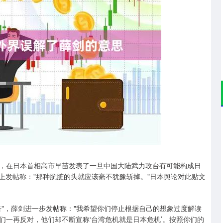
深证成指
14311.01
02%
200.89
1.42%
，在日本首相高市早苗发表了一旦中国大陆武力攻台有可能构成日
 上发帖称："那种肮脏的头就应该毫不犹豫斩掉。"日本舆论对此贴文
"，薛剑进一步发帖称："我希望你们停止根据自己的想象过度解读
们一再反对，他们却不断宣称‘台湾危机就是日本危机’。按照你们的