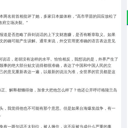
本两名前首相批评了她，多家日本媒体称，"高市早苗的回应放松了
政府立场决裂。"
报道是否忽略了薛剑说话的上下文财惠赚，是否有断章取义。如果
文的确可能产生误解。通常来说，外交官用更准确的语言表达意见
如何说话，老胡没有这样的水平。恰恰相反，我想说的是，外界产生了
领事的绝大部分贴文说得都很准确，表达了中国和中国人民的立
己的意见重新表达一遍，以最新的说法为准，全世界的官员都是这
，连修正、解释都懒得做，加拿大把他怎么样了？他还公开呼吁格陵兰岛
头，我觉得他也不可能有那个意思。但是如果台海爆发战争，有一
。
免有一两句话不太到位，被人揪住，这不应被当成什么严重的事