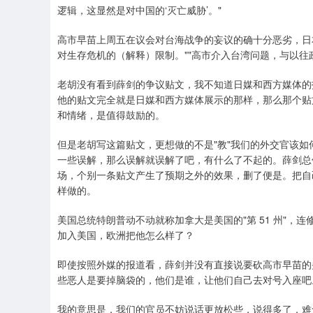
逻辑，这显然是对中国的‘灭亡威胁’。"
高市早苗上周五在议会对台海战争的妄议的确十分恶劣，日
对生存危机的（解释）限制。""高市介入台湾问题，与以往
老胡没有看到薛剑的争议贴文，我不知道日媒和西方媒体的
他的贴文完全就是日媒和西方媒体展示的那样，那么那个贴
和情绪，是值得鼓励的。
但是老胡写这篇贴文，更想做的不是"教"我们的外交官该
一些误解，那么误解就误解了吧，有什么了不起的。薛剑总
场，个别一条贴文产生了预期之外的效果，删了便是。把自
样做的。
美国总统特朗普动不动就称加拿大是美国的"第 51 州"
加入美国，欧洲把他怎么样了？
即使按照外媒的报道看，薛剑并没有直接说要砍高市早苗的
些恶人是要掉脑袋的，他们是谁，让他们自己去对号入座吧
我的意思是，我们的官员不妨说话更放松些，说得多了，难