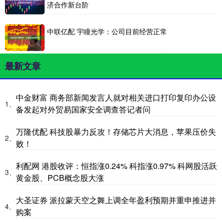
济合作新台阶
中联亿配 宇瞳光学：公司目前经营正常
最新文章
中金财富 商务部新闻发言人就对相关进口打印复印办公设
1、
备发起对外贸易国家安全调查答记者问
万隆优配 科技股暴力反攻！存储芯片大消息，苹果压价失
2、
败！
利配网 港股收评：恒指涨0.24% 科指涨0.97% 科网股活跃
3、
黄金股、PCB概念股大涨
大圣证券 派拉蒙天空之舞上调全年盈利预期并重申推进并
4、
购案