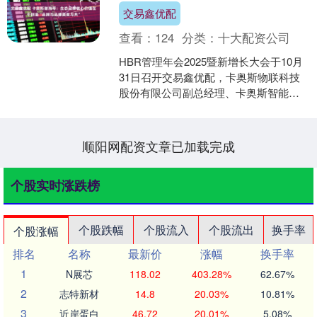
交易鑫优配
查看：
124
分类：
十大配资公司
HBR管理年会2025暨新增长大会于10月
31日召开交易鑫优配，卡奥斯物联科技
股份有限公司副总经理、卡奥斯智能制
造总经理谢海琴在演讲中表示，未来市
场竞争的核心已....
顺阳网配资文章已加载完成
个股实时涨跌榜
个股跌幅
个股流入
个股流出
换手率
个股涨幅
排名
名称
最新价
涨幅
换手率
1
N展芯
118.02
403.28%
62.67%
2
志特新材
14.8
20.03%
10.81%
3
近岸蛋白
46.72
20.01%
5.08%