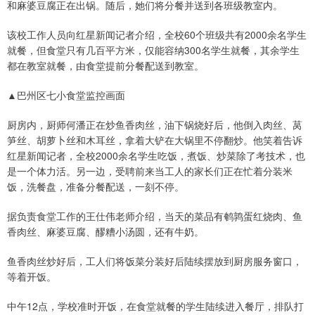
和麻婆豆腐正在出锅。随后，她们将分餐并送到各班级教室内。
该校工作人员向红星新闻记者介绍，全校60个班级共有2000余名学生
就餐，但食堂只有几百平方米，仅能容纳300名学生就餐，其余学生
都在教室就餐，由食堂提前分餐配送到教室。
▲巴州区七小食堂监控画面
厨房内，厨师何潘正在炒鱼香肉丝，油下锅烧好后，他倒入肉丝、莴
笋丝、胡萝卜丝和木耳丝，拿着大铲在大锅里不停翻炒。他笑着告诉
红星新闻记者，全校2000余名学生吃饭，煮饭、炒菜除了考技术，也
是一个体力活。另一边，受聘前来当工人的家长们正在忙着分装米
饭，洗餐盘，准备分餐配送，一刻不停。
据负责食堂工作的王仕伟老师介绍，当天的菜品有鹌鹑蛋红烧肉、鱼
香肉丝、麻婆豆腐、醪糟小汤圆，还有牛奶。
鱼香肉丝炒好后，工人们将饭菜分装好后陆续摆放到厨房服务窗口，
等着开饭。
中午12点，学校准时开饭，在食堂就餐的学生陆续进入餐厅，排队打