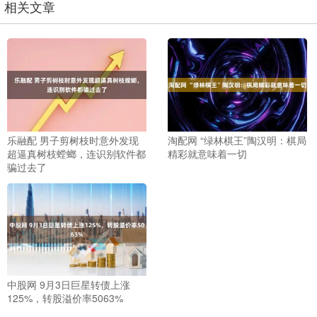
相关文章
乐融配 男子剪树枝时意外发现
淘配网 “绿林棋王”陶汉明：棋局
超逼真树枝螳螂，连识别软件都
精彩就意味着一切
骗过去了
中股网 9月3日巨星转债上涨
125%，转股溢价率5063%