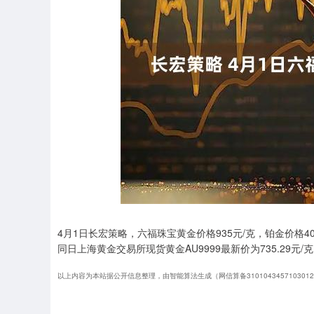
深证成指
14311.01
.68
1.02%
200.89
1
4月1日长宏策略，六福珠宝黄金价格935元/克，铂金价格4
同日上海黄金交易所现货黄金AU9999最新价为735.29元/
以上内容为本站据公开信息整理，由智能算法生成（网信算备310104345710301