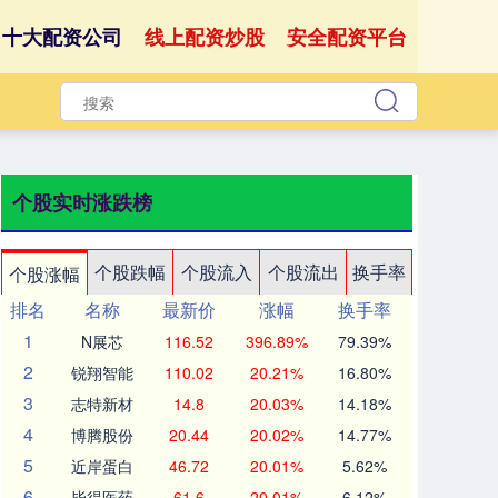
十大配资公司
线上配资炒股
安全配资平台
个股实时涨跌榜
个股跌幅
个股流入
个股流出
换手率
个股涨幅
排名
名称
最新价
涨幅
换手率
1
N展芯
116.52
396.89%
79.39%
2
锐翔智能
110.02
20.21%
16.80%
3
志特新材
14.8
20.03%
14.18%
4
博腾股份
20.44
20.02%
14.77%
5
近岸蛋白
46.72
20.01%
5.62%
6
毕得医药
61.6
20.01%
6.12%