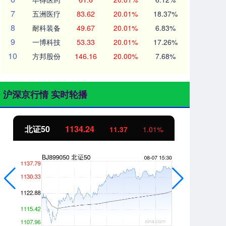
7
五洲医疗
83.62
20.01%
18.37%
8
耐科装备
49.67
20.01%
6.83%
9
一博科技
53.33
20.01%
17.26%
10
方邦股份
146.16
20.00%
7.68%
沪深京行情 实时轮播
北证50
1134.24
创
11.37
1.01%